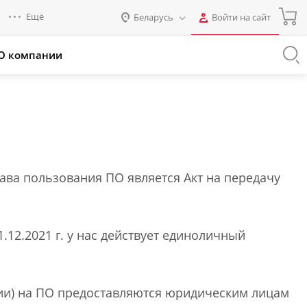
Ещё
Беларусь
Войти на сайт
Авторизация
О компании
Россия
Промо для партнеров
Нет аккаунта?
Зарегистрироваться
Казахстан
Беларусь
Логин
Пароль
ва пользования ПО является Акт на передачу
Запомнить меня на этом
компьютере
1.12.2021 г. у нас действует единоличный
Забыли свой пароль?
ии) на ПО предоставляются юридическим лицам