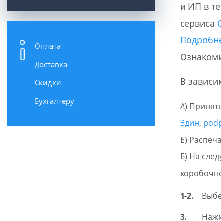
и ИП в т
сервиса
Подробне
Оплата
Ознакоми
Доставка
В зависи
Скидки
Бухгалтеру
Принять
Эдин
,
podp
Распечат
На след
коробочно
Выб
Нажм