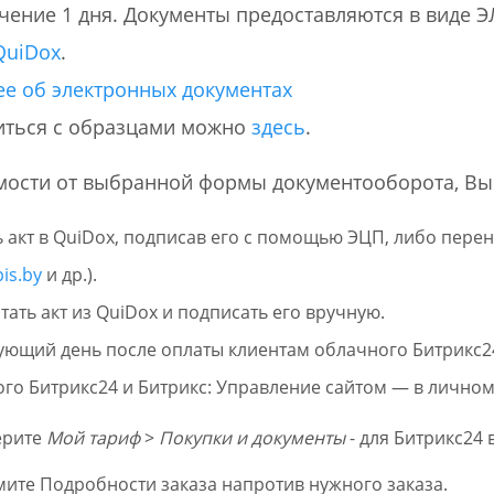
ечение 1 дня. Документы предоставляются в вид
QuiDox
.
е об электронных документах
ться с образцами можно
здесь
.
мости от выбранной формы документооборота, Вы
 акт в QuiDox, подписав его с помощью ЭЦП, либо перен
is.by
и др.).
ать акт из QuiDox и подписать его вручную.
ующий день после оплаты клиентам облачного Битрикс24 
го Битрикс24 и Битрикс: Управление сайтом — в личном
ерите
Мой тариф
>
Покупки и документы
- для Битрикс24 
ите Подробности заказа напротив нужного заказа.