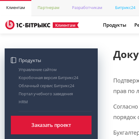
Клиентам
Партнерам
Разработчикам
Битрикс24
Продукты
Р
Клиентам
Доку
Продукты
Управление сайтом
Коробочная версия Битрикс24
Подтверж
Облачный сервис Битрикс24
прав по 
Портал учебного заведения
HRM
Согласно 
порядок 
Заказать проект
Бухгалте