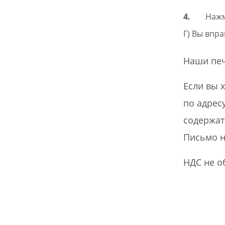
Нажм
Вы вправ
Наши печ
Если вы 
по адрес
содержат
Письмо н
НДС не об