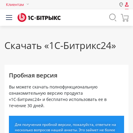
Клиентам
Авторизация
Россия
Нет аккаунта?
Зарегистрироваться
Казахстан
Беларусь
Скачать «1C-Битрикс24»
Логин
Пароль
Пробная версия
Запомнить меня на этом
Вы можете скачать полнофункциональную
компьютере
ознакомительную версию продукта
«1C-Битрикс24» и бесплатно использовать ее в
Забыли свой пароль?
течение 30 дней.
Для получения пробной версии, пожалуйста, ответьте на
или войдите с помощью
несколько вопросов нашей анкеты. Это займет не более