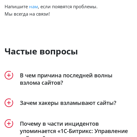
Напишите
нам
, если появятся проблемы.
Мы всегда на связи!
Частые вопросы
В чем причина последней волны
взлома сайтов?
Основная причина — игнорирование
Зачем хакеры взламывают сайты?
обновлений компонентов сайта и серверного
ПО. Все обновления безопасности
Хакеры преследуют несколько целей:
Почему в части инцидентов
необходимо устанавливать сразу после их
перепродажу доступов, шантаж владельцев,
упоминается «1С-Битрикс: Управление
выхода.