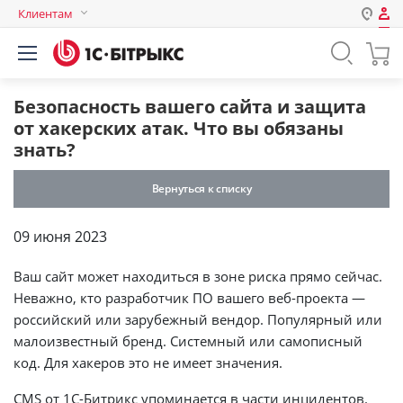
Клиентам
Авторизация
Россия
Нет аккаунта?
Зарегистрироваться
Казахстан
Безопасность вашего сайта и защита
Беларусь
от хакерских атак. Что вы обязаны
Логин
знать?
Вернуться к списку
Пароль
09 июня 2023
Запомнить меня на этом
Ваш сайт может находиться в зоне риска прямо сейчас.
компьютере
Неважно, кто разработчик ПО вашего веб-проекта —
Забыли свой пароль?
российский или зарубежный вендор. Популярный или
малоизвестный бренд. Системный или самописный
код. Для хакеров это не имеет значения.
или войдите с помощью
CMS от 1С-Битрикс упоминается в части инцидентов.