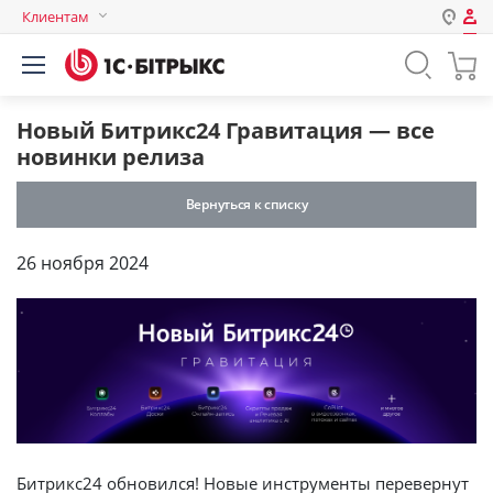
Клиентам
Авторизация
Россия
Нет аккаунта?
Зарегистрироваться
Казахстан
Новый Битрикс24 Гравитация — все
Беларусь
новинки релиза
Логин
Вернуться к списку
Пароль
26 ноября 2024
Запомнить меня на этом
компьютере
Забыли свой пароль?
или войдите с помощью
Битрикс24 обновился! Новые инструменты перевернут