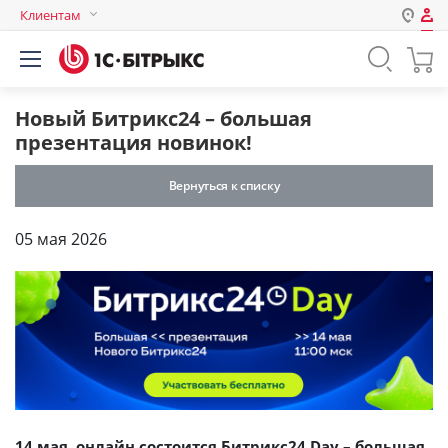
Клиентам
Авторизация
Россия
Нет аккаунта?
Зарегистрироваться
Казахстан
Новый Битрикс24 – большая
Беларусь
презентация новинок!
Логин
Вернуться к списку
Пароль
05 мая 2026
Запомнить меня на этом
компьютере
Забыли свой пароль?
или войдите с помощью
14 мая, онлайн состоится Битрикс24 Day – большая