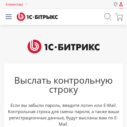
Клиентам
Авторизация
Россия
Нет аккаунта?
Зарегистрироваться
Казахстан
Беларусь
Логин
Пароль
Выслать контрольную
Запомнить меня на этом
строку
компьютере
Забыли свой пароль?
Если вы забыли пароль, введите логин или E-Mail.
Контрольная строка для смены пароля, а также ваши
регистрационные данные, будут высланы вам по E-
или войдите с помощью
Mail.