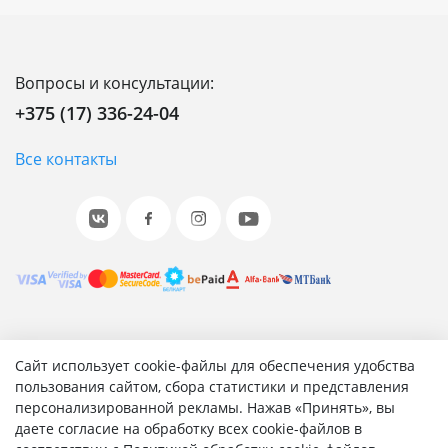
Вопросы и консультации:
+375 (17) 336-24-04
Все контакты
© 2001-2026 «Битрикс», «1С-Битрикс». Работает на 1С-
Сайт использует cookie-файлы для обеспечения удобства
Битрикс: Управление сайтом.
пользования сайтом, сбора статистики и представления
персонализированной рекламы. Нажав «Принять», вы
Согласие на обработку персональных данных
даете согласие на обработку всех cookie-файлов в
Отзыв согласия на обработку персональных данных