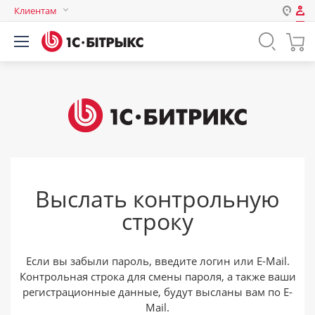
Клиентам
Авторизация
Россия
Нет аккаунта?
Зарегистрироваться
Казахстан
Беларусь
Логин
Пароль
Выслать контрольную
Запомнить меня на этом
строку
компьютере
Забыли свой пароль?
Если вы забыли пароль, введите логин или E-Mail.
Контрольная строка для смены пароля, а также ваши
регистрационные данные, будут высланы вам по E-
или войдите с помощью
Mail.