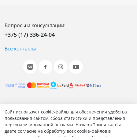
Вопросы и консультации:
+375 (17) 336-24-04
Все контакты
© 2001-2026 «Битрикс», «1С-Битрикс». Работает на 1С-
Сайт использует cookie-файлы для обеспечения удобства
Битрикс: Управление сайтом.
пользования сайтом, сбора статистики и представления
персонализированной рекламы. Нажав «Принять», вы
Согласие на обработку персональных данных
даете согласие на обработку всех cookie-файлов в
Отзыв согласия на обработку персональных данных