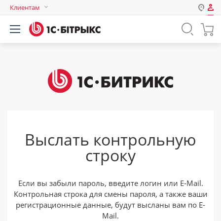
Клиентам
Авторизация
Россия
Нет аккаунта?
Зарегистрироваться
Казахстан
Беларусь
Логин
Пароль
Выслать контрольную
Запомнить меня на этом
строку
компьютере
Забыли свой пароль?
Если вы забыли пароль, введите логин или E-Mail.
Контрольная строка для смены пароля, а также ваши
регистрационные данные, будут высланы вам по E-
или войдите с помощью
Mail.