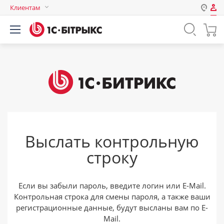
Клиентам
Авторизация
Россия
Нет аккаунта?
Зарегистрироваться
Казахстан
Беларусь
Логин
Пароль
Выслать контрольную
Запомнить меня на этом
строку
компьютере
Забыли свой пароль?
Если вы забыли пароль, введите логин или E-Mail.
Контрольная строка для смены пароля, а также ваши
регистрационные данные, будут высланы вам по E-
или войдите с помощью
Mail.