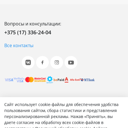
Вопросы и консультации:
+375 (17) 336-24-04
Все контакты
© 2001-2026 «Битрикс», «1С-Битрикс». Работает на 1С-
Сайт использует cookie-файлы для обеспечения удобства
Битрикс: Управление сайтом.
пользования сайтом, сбора статистики и представления
персонализированной рекламы. Нажав «Принять», вы
Согласие на обработку персональных данных
даете согласие на обработку всех cookie-файлов в
Отзыв согласия на обработку персональных данных