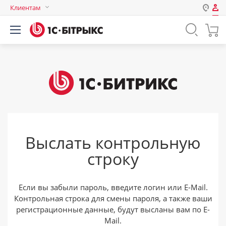
Клиентам
Авторизация
Россия
Нет аккаунта?
Зарегистрироваться
Казахстан
Беларусь
Логин
Пароль
Выслать контрольную
Запомнить меня на этом
строку
компьютере
Забыли свой пароль?
Если вы забыли пароль, введите логин или E-Mail.
Контрольная строка для смены пароля, а также ваши
регистрационные данные, будут высланы вам по E-
или войдите с помощью
Mail.