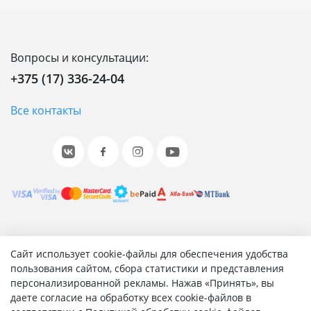
Вопросы и консультации:
+375 (17) 336-24-04
Все контакты
© 2001-2026 «Битрикс», «1С-Битрикс». Работает на 1С-
Сайт использует cookie-файлы для обеспечения удобства
Битрикс: Управление сайтом.
пользования сайтом, сбора статистики и представления
персонализированной рекламы. Нажав «Принять», вы
Согласие на обработку персональных данных
даете согласие на обработку всех cookie-файлов в
Отзыв согласия на обработку персональных данных