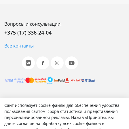
Вопросы и консультации:
+375 (17) 336-24-04
Все контакты
© 2001-2026 «Битрикс», «1С-Битрикс». Работает на 1С-
Сайт использует cookie-файлы для обеспечения удобства
Битрикс: Управление сайтом.
пользования сайтом, сбора статистики и представления
персонализированной рекламы. Нажав «Принять», вы
Согласие на обработку персональных данных
даете согласие на обработку всех cookie-файлов в
Отзыв согласия на обработку персональных данных