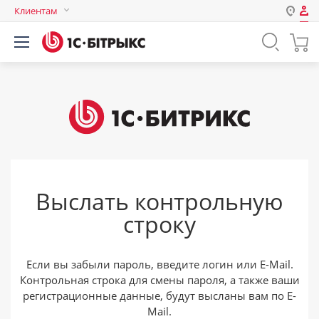
Клиентам
Авторизация
Россия
Нет аккаунта?
Зарегистрироваться
Казахстан
Беларусь
Логин
Пароль
Выслать контрольную
Запомнить меня на этом
строку
компьютере
Забыли свой пароль?
Если вы забыли пароль, введите логин или E-Mail.
Контрольная строка для смены пароля, а также ваши
регистрационные данные, будут высланы вам по E-
или войдите с помощью
Mail.