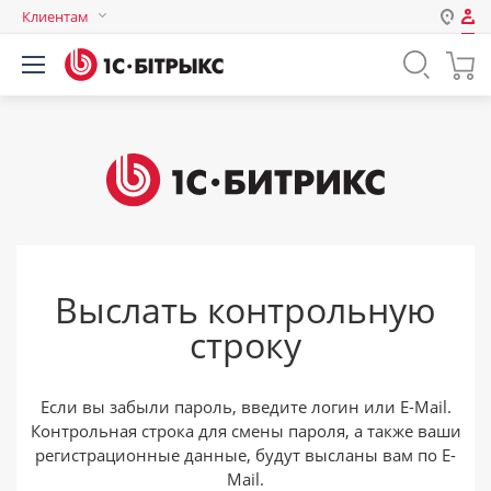
Клиентам
Авторизация
Россия
Нет аккаунта?
Зарегистрироваться
Казахстан
Беларусь
Логин
Пароль
Выслать контрольную
Запомнить меня на этом
строку
компьютере
Забыли свой пароль?
Если вы забыли пароль, введите логин или E-Mail.
Контрольная строка для смены пароля, а также ваши
регистрационные данные, будут высланы вам по E-
или войдите с помощью
Mail.