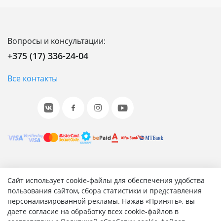
Вопросы и консультации:
+375 (17) 336-24-04
Все контакты
© 2001-2026 «Битрикс», «1С-Битрикс». Работает на 1С-
Сайт использует cookie-файлы для обеспечения удобства
Битрикс: Управление сайтом.
пользования сайтом, сбора статистики и представления
персонализированной рекламы. Нажав «Принять», вы
Согласие на обработку персональных данных
даете согласие на обработку всех cookie-файлов в
Отзыв согласия на обработку персональных данных