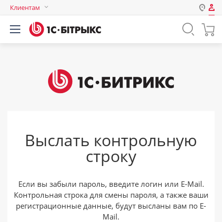
Клиентам
Авторизация
Россия
Нет аккаунта?
Зарегистрироваться
Казахстан
Беларусь
Логин
Пароль
Выслать контрольную
Запомнить меня на этом
строку
компьютере
Забыли свой пароль?
Если вы забыли пароль, введите логин или E-Mail.
Контрольная строка для смены пароля, а также ваши
регистрационные данные, будут высланы вам по E-
или войдите с помощью
Mail.