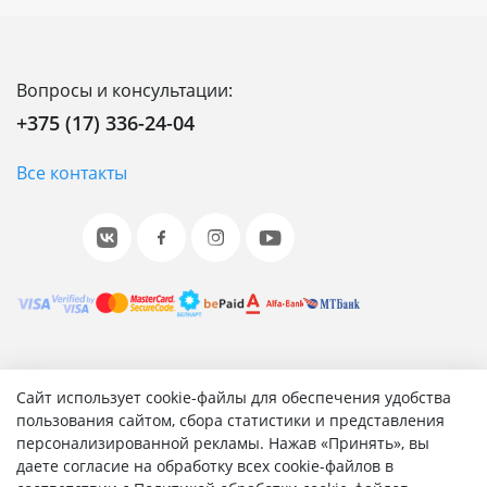
Вопросы и консультации:
+375 (17) 336-24-04
Все контакты
© 2001-2026 «Битрикс», «1С-Битрикс». Работает на 1С-
Сайт использует cookie-файлы для обеспечения удобства
Битрикс: Управление сайтом.
пользования сайтом, сбора статистики и представления
персонализированной рекламы. Нажав «Принять», вы
Согласие на обработку персональных данных
даете согласие на обработку всех cookie-файлов в
Отзыв согласия на обработку персональных данных