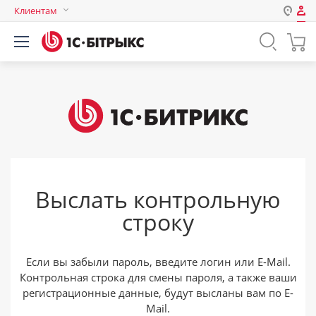
Клиентам
Авторизация
Россия
Нет аккаунта?
Зарегистрироваться
Казахстан
Беларусь
Логин
Пароль
Выслать контрольную
Запомнить меня на этом
строку
компьютере
Забыли свой пароль?
Если вы забыли пароль, введите логин или E-Mail.
Контрольная строка для смены пароля, а также ваши
регистрационные данные, будут высланы вам по E-
или войдите с помощью
Mail.