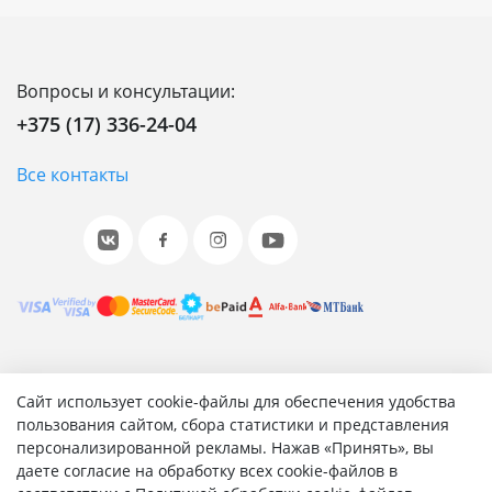
Вопросы и консультации:
+375 (17) 336-24-04
Все контакты
© 2001-2026 «Битрикс», «1С-Битрикс». Работает на 1С-
Сайт использует cookie-файлы для обеспечения удобства
Битрикс: Управление сайтом.
пользования сайтом, сбора статистики и представления
персонализированной рекламы. Нажав «Принять», вы
Согласие на обработку персональных данных
даете согласие на обработку всех cookie-файлов в
Отзыв согласия на обработку персональных данных