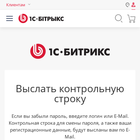
Клиентам
Авторизация
Россия
Нет аккаунта?
Зарегистрироваться
Казахстан
Беларусь
Логин
Пароль
Выслать контрольную
Запомнить меня на этом
строку
компьютере
Забыли свой пароль?
Если вы забыли пароль, введите логин или E-Mail.
Контрольная строка для смены пароля, а также ваши
регистрационные данные, будут высланы вам по E-
или войдите с помощью
Mail.