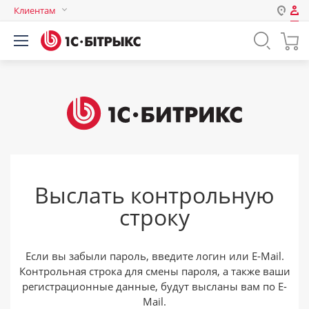
Клиентам
Авторизация
Россия
Нет аккаунта?
Зарегистрироваться
Казахстан
Беларусь
Логин
Пароль
Выслать контрольную
Запомнить меня на этом
строку
компьютере
Забыли свой пароль?
Если вы забыли пароль, введите логин или E-Mail.
Контрольная строка для смены пароля, а также ваши
регистрационные данные, будут высланы вам по E-
или войдите с помощью
Mail.