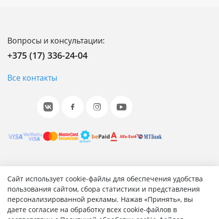
Вопросы и консультации:
+375 (17) 336-24-04
Все контакты
© 2001-2026 «Битрикс», «1С-Битрикс». Работает на 1С-
Сайт использует cookie-файлы для обеспечения удобства
Битрикс: Управление сайтом.
пользования сайтом, сбора статистики и представления
персонализированной рекламы. Нажав «Принять», вы
Согласие на обработку персональных данных
даете согласие на обработку всех cookie-файлов в
Отзыв согласия на обработку персональных данных