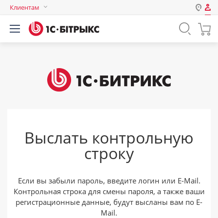
Клиентам
Авторизация
Россия
Нет аккаунта?
Зарегистрироваться
Казахстан
Беларусь
Логин
Пароль
Выслать контрольную
Запомнить меня на этом
строку
компьютере
Забыли свой пароль?
Если вы забыли пароль, введите логин или E-Mail.
Контрольная строка для смены пароля, а также ваши
регистрационные данные, будут высланы вам по E-
или войдите с помощью
Mail.