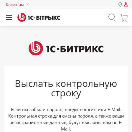
Клиентам
Авторизация
Россия
Нет аккаунта?
Зарегистрироваться
Казахстан
Беларусь
Логин
Пароль
Выслать контрольную
Запомнить меня на этом
строку
компьютере
Забыли свой пароль?
Если вы забыли пароль, введите логин или E-Mail.
Контрольная строка для смены пароля, а также ваши
регистрационные данные, будут высланы вам по E-
или войдите с помощью
Mail.