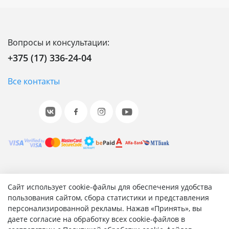
Вопросы и консультации:
+375 (17) 336-24-04
Все контакты
© 2001-2026 «Битрикс», «1С-Битрикс». Работает на 1С-
Сайт использует cookie-файлы для обеспечения удобства
Битрикс: Управление сайтом.
пользования сайтом, сбора статистики и представления
персонализированной рекламы. Нажав «Принять», вы
Согласие на обработку персональных данных
даете согласие на обработку всех cookie-файлов в
Отзыв согласия на обработку персональных данных