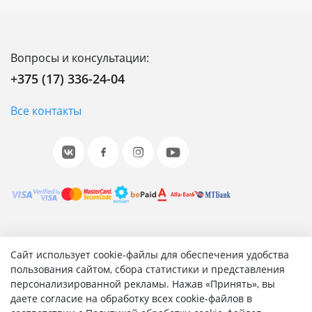
Вопросы и консультации:
+375 (17) 336-24-04
Все контакты
© 2001-2026 «Битрикс», «1С-Битрикс». Работает на 1С-
Сайт использует cookie-файлы для обеспечения удобства
Битрикс: Управление сайтом.
пользования сайтом, сбора статистики и представления
персонализированной рекламы. Нажав «Принять», вы
Согласие на обработку персональных данных
даете согласие на обработку всех cookie-файлов в
Отзыв согласия на обработку персональных данных