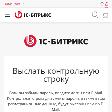
Клиентам
Авторизация
Россия
Нет аккаунта?
Зарегистрироваться
Казахстан
Беларусь
Логин
Пароль
Выслать контрольную
Запомнить меня на этом
строку
компьютере
Забыли свой пароль?
Если вы забыли пароль, введите логин или E-Mail.
Контрольная строка для смены пароля, а также ваши
регистрационные данные, будут высланы вам по E-
или войдите с помощью
Mail.