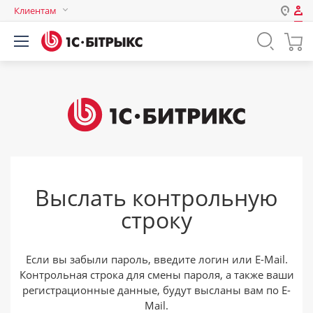
Клиентам
Авторизация
Россия
Нет аккаунта?
Зарегистрироваться
Казахстан
Беларусь
Логин
Пароль
Выслать контрольную
Запомнить меня на этом
строку
компьютере
Забыли свой пароль?
Если вы забыли пароль, введите логин или E-Mail.
Контрольная строка для смены пароля, а также ваши
регистрационные данные, будут высланы вам по E-
или войдите с помощью
Mail.