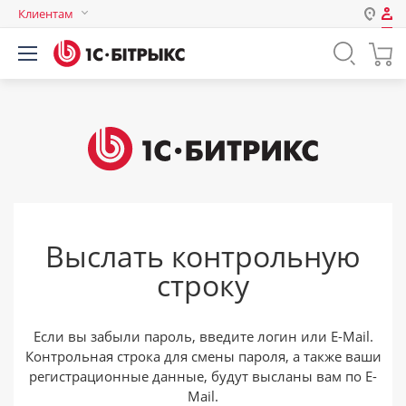
Клиентам
Авторизация
Россия
Нет аккаунта?
Зарегистрироваться
Казахстан
Беларусь
Логин
Пароль
Выслать контрольную
Запомнить меня на этом
строку
компьютере
Забыли свой пароль?
Если вы забыли пароль, введите логин или E-Mail.
Контрольная строка для смены пароля, а также ваши
регистрационные данные, будут высланы вам по E-
или войдите с помощью
Mail.