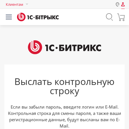
Клиентам
Авторизация
Россия
Нет аккаунта?
Зарегистрироваться
Казахстан
Беларусь
Логин
Пароль
Выслать контрольную
Запомнить меня на этом
строку
компьютере
Забыли свой пароль?
Если вы забыли пароль, введите логин или E-Mail.
Контрольная строка для смены пароля, а также ваши
регистрационные данные, будут высланы вам по E-
или войдите с помощью
Mail.