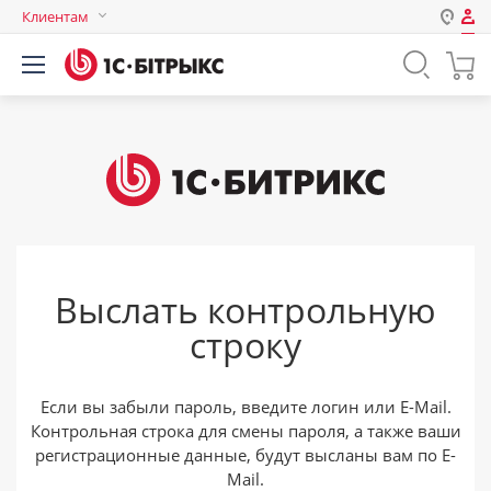
Клиентам
Авторизация
Россия
Нет аккаунта?
Зарегистрироваться
Казахстан
Беларусь
Логин
Пароль
Выслать контрольную
Запомнить меня на этом
строку
компьютере
Забыли свой пароль?
Если вы забыли пароль, введите логин или E-Mail.
Контрольная строка для смены пароля, а также ваши
регистрационные данные, будут высланы вам по E-
или войдите с помощью
Mail.