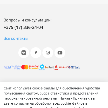
Вопросы и консультации:
+375 (17) 336-24-04
Все контакты
© 2001-2026 «Битрикс», «1С-Битрикс». Работает на 1С-
Сайт использует cookie-файлы для обеспечения удобства
Битрикс: Управление сайтом.
пользования сайтом, сбора статистики и представления
персонализированной рекламы. Нажав «Принять», вы
Согласие на обработку персональных данных
даете согласие на обработку всех cookie-файлов в
Отзыв согласия на обработку персональных данных