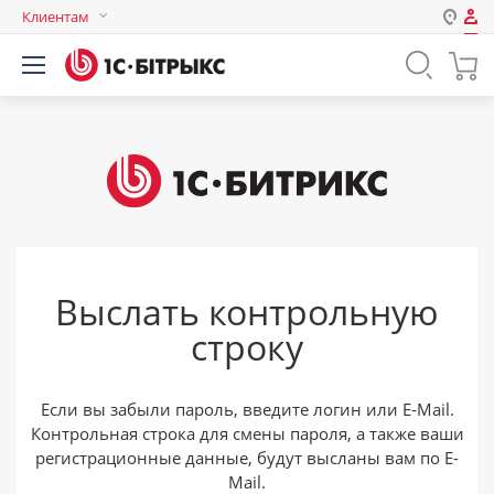
Клиентам
Авторизация
Россия
Нет аккаунта?
Зарегистрироваться
Казахстан
Беларусь
Логин
Пароль
Выслать контрольную
Запомнить меня на этом
строку
компьютере
Забыли свой пароль?
Если вы забыли пароль, введите логин или E-Mail.
Контрольная строка для смены пароля, а также ваши
регистрационные данные, будут высланы вам по E-
или войдите с помощью
Mail.