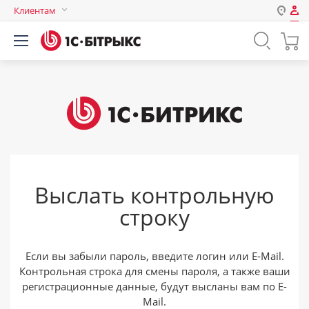
Клиентам
Авторизация
Россия
Нет аккаунта?
Зарегистрироваться
Казахстан
Беларусь
Логин
Пароль
Выслать контрольную
Запомнить меня на этом
строку
компьютере
Забыли свой пароль?
Если вы забыли пароль, введите логин или E-Mail.
Контрольная строка для смены пароля, а также ваши
регистрационные данные, будут высланы вам по E-
или войдите с помощью
Mail.