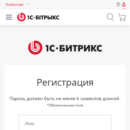
Клиентам
Авторизация
Россия
Нет аккаунта?
Зарегистрироваться
Казахстан
Беларусь
Логин
Пароль
Регистрация
Запомнить меня на этом
компьютере
Забыли свой пароль?
Пароль должен быть не менее 6 символов длиной.
*Обязательные поля
Имя:
или войдите с помощью