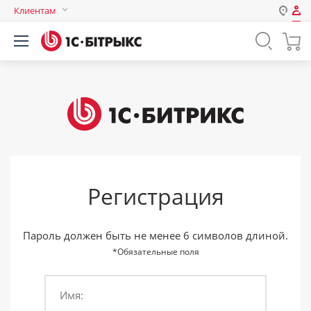
Клиентам
Авторизация
Россия
Нет аккаунта?
Зарегистрироваться
Казахстан
Беларусь
Логин
Пароль
Регистрация
Запомнить меня на этом
компьютере
Забыли свой пароль?
Пароль должен быть не менее 6 символов длиной.
*Обязательные поля
Имя:
или войдите с помощью