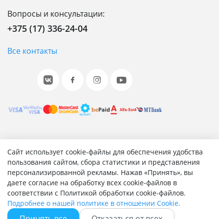
Вопросы и консультации:
+375 (17) 336-24-04
Все контакты
© 2001-2026 «Битрикс», «1С-Битрикс». Работает на 1С-
Сайт использует cookie-файлы для обеспечения удобства
Битрикс: Управление сайтом.
пользования сайтом, сбора статистики и представления
персонализированной рекламы. Нажав «Принять», вы
Согласие на обработку персональных данных
даете согласие на обработку всех cookie-файлов в
Отзыв согласия на обработку персональных данных
соответствии с Политикой обработки cookie-файлов.
Политика обработки персональных данных
Подробнее о нашей политике в отношении Cookie.
Соглашение об использовании сайта
Принять все
Отказаться от всех