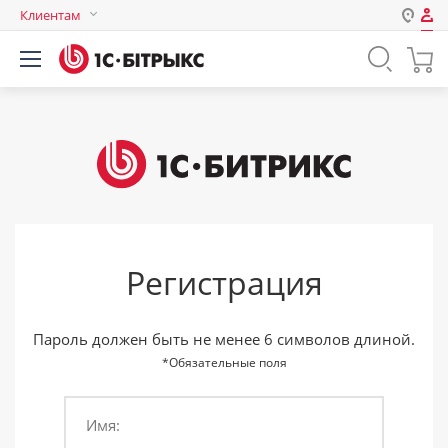
Клиентам
Авторизация
Россия
Нет аккаунта?
Зарегистрироваться
Казахстан
Беларусь
Логин
Пароль
Регистрация
Запомнить меня на этом
компьютере
Забыли свой пароль?
Пароль должен быть не менее 6 символов длиной.
*Обязательные поля
Имя:
или войдите с помощью