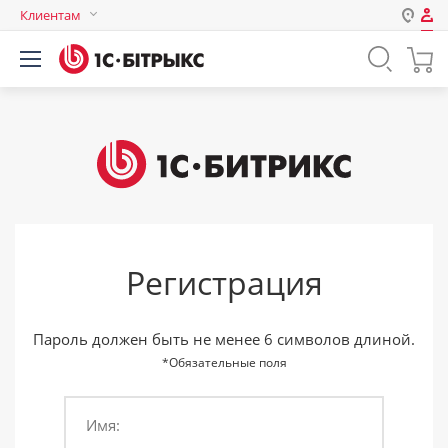
Клиентам
Авторизация
Россия
Нет аккаунта?
Зарегистрироваться
Казахстан
Беларусь
Логин
Пароль
Регистрация
Запомнить меня на этом
компьютере
Забыли свой пароль?
Пароль должен быть не менее 6 символов длиной.
*Обязательные поля
Имя:
или войдите с помощью