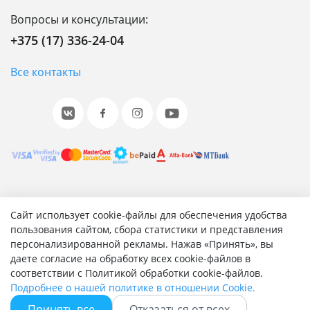
Вопросы и консультации:
+375 (17) 336-24-04
Все контакты
© 2001-2026 «Битрикс», «1С-Битрикс». Работает на 1С-
Сайт использует cookie-файлы для обеспечения удобства
Битрикс: Управление сайтом.
пользования сайтом, сбора статистики и представления
персонализированной рекламы. Нажав «Принять», вы
Согласие на обработку персональных данных
даете согласие на обработку всех cookie-файлов в
Отзыв согласия на обработку персональных данных
соответствии с Политикой обработки cookie-файлов.
Политика обработки персональных данных
Подробнее о нашей политике в отношении Cookie.
Соглашение об использовании сайта
Принять все
Отказаться от всех