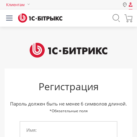
Клиентам
Авторизация
Россия
Нет аккаунта?
Зарегистрироваться
Казахстан
Беларусь
Логин
Пароль
Регистрация
Запомнить меня на этом
компьютере
Забыли свой пароль?
Пароль должен быть не менее 6 символов длиной.
*Обязательные поля
Имя:
или войдите с помощью