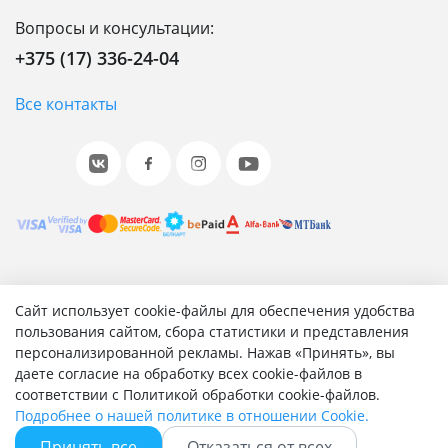
Вопросы и консультации:
+375 (17) 336-24-04
Все контакты
© 2001-2026 «Битрикс», «1С-Битрикс». Работает на 1С-
Сайт использует cookie-файлы для обеспечения удобства
Битрикс: Управление сайтом.
пользования сайтом, сбора статистики и представления
персонализированной рекламы. Нажав «Принять», вы
Согласие на обработку персональных данных
даете согласие на обработку всех cookie-файлов в
Отзыв согласия на обработку персональных данных
соответствии с Политикой обработки cookie-файлов.
Политика обработки персональных данных
Подробнее о нашей политике в отношении Cookie.
Соглашение об использовании сайта
Принять все
Отказаться от всех