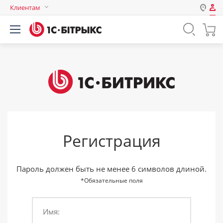
Клиентам
Авторизация
Россия
Нет аккаунта?
Зарегистрироваться
Казахстан
Беларусь
Логин
Пароль
Регистрация
Запомнить меня на этом
компьютере
Забыли свой пароль?
Пароль должен быть не менее 6 символов длиной.
*Обязательные поля
Имя:
или войдите с помощью