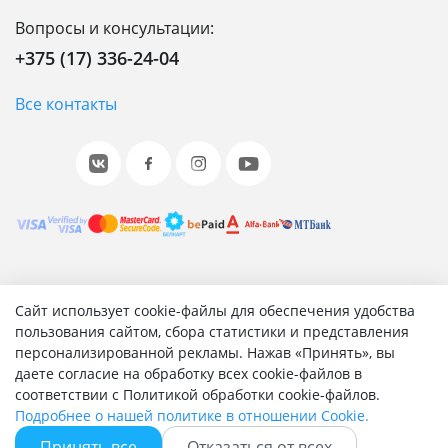
Вопросы и консультации:
+375 (17) 336-24-04
Все контакты
© 2001-2026 «Битрикс», «1С-Битрикс». Работает на 1С-
Сайт использует cookie-файлы для обеспечения удобства
Битрикс: Управление сайтом.
пользования сайтом, сбора статистики и представления
персонализированной рекламы. Нажав «Принять», вы
Согласие на обработку персональных данных
даете согласие на обработку всех cookie-файлов в
Отзыв согласия на обработку персональных данных
соответствии с Политикой обработки cookie-файлов.
Политика обработки персональных данных
Подробнее о нашей политике в отношении Cookie.
Соглашение об использовании сайта
Принять все
Отказаться от всех