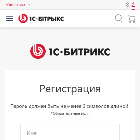
Клиентам
Авторизация
Россия
Нет аккаунта?
Зарегистрироваться
Казахстан
Беларусь
Логин
Пароль
Регистрация
Запомнить меня на этом
компьютере
Забыли свой пароль?
Пароль должен быть не менее 6 символов длиной.
*Обязательные поля
Имя:
или войдите с помощью