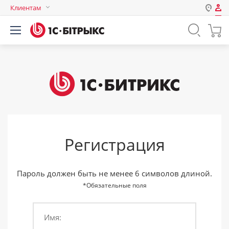
Клиентам
Авторизация
Россия
Нет аккаунта?
Зарегистрироваться
Казахстан
Беларусь
Логин
Пароль
Регистрация
Запомнить меня на этом
компьютере
Забыли свой пароль?
Пароль должен быть не менее 6 символов длиной.
*Обязательные поля
Имя:
или войдите с помощью