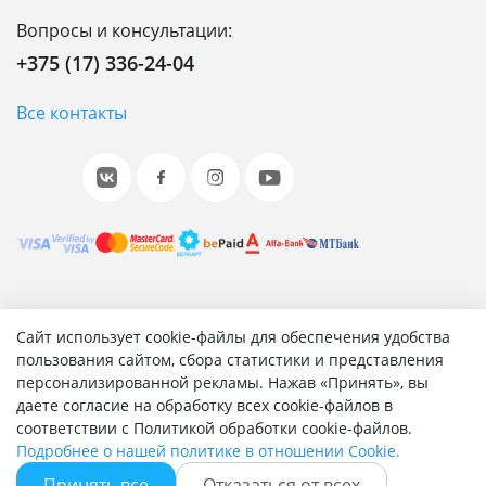
Вопросы и консультации:
+375 (17) 336-24-04
Все контакты
© 2001-2026 «Битрикс», «1С-Битрикс». Работает на 1С-
Сайт использует cookie-файлы для обеспечения удобства
Битрикс: Управление сайтом.
пользования сайтом, сбора статистики и представления
персонализированной рекламы. Нажав «Принять», вы
Согласие на обработку персональных данных
даете согласие на обработку всех cookie-файлов в
Отзыв согласия на обработку персональных данных
соответствии с Политикой обработки cookie-файлов.
Политика обработки персональных данных
Подробнее о нашей политике в отношении Cookie.
Соглашение об использовании сайта
Принять все
Отказаться от всех