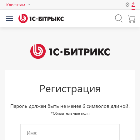
Клиентам
Авторизация
Россия
Нет аккаунта?
Зарегистрироваться
Казахстан
Беларусь
Логин
Пароль
Регистрация
Запомнить меня на этом
компьютере
Забыли свой пароль?
Пароль должен быть не менее 6 символов длиной.
*Обязательные поля
Имя:
или войдите с помощью