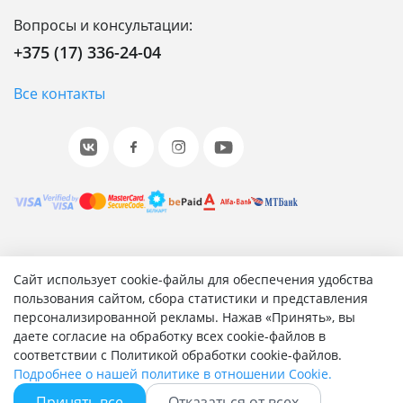
Вопросы и консультации:
+375 (17) 336-24-04
Все контакты
© 2001-2026 «Битрикс», «1С-Битрикс». Работает на 1С-
Сайт использует cookie-файлы для обеспечения удобства
Битрикс: Управление сайтом.
пользования сайтом, сбора статистики и представления
персонализированной рекламы. Нажав «Принять», вы
Согласие на обработку персональных данных
даете согласие на обработку всех cookie-файлов в
Отзыв согласия на обработку персональных данных
соответствии с Политикой обработки cookie-файлов.
Политика обработки персональных данных
Подробнее о нашей политике в отношении Cookie.
Соглашение об использовании сайта
Принять все
Отказаться от всех