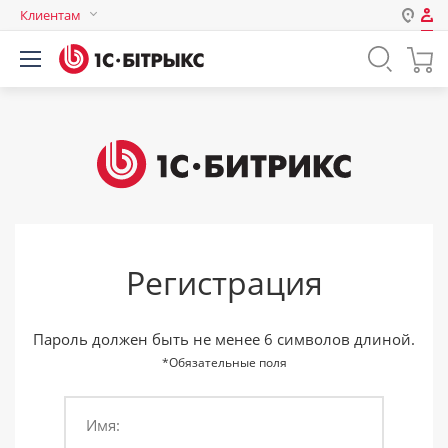
Клиентам
Авторизация
Россия
Нет аккаунта?
Зарегистрироваться
Казахстан
Беларусь
Логин
Пароль
Регистрация
Запомнить меня на этом
компьютере
Забыли свой пароль?
Пароль должен быть не менее 6 символов длиной.
*Обязательные поля
Имя:
или войдите с помощью