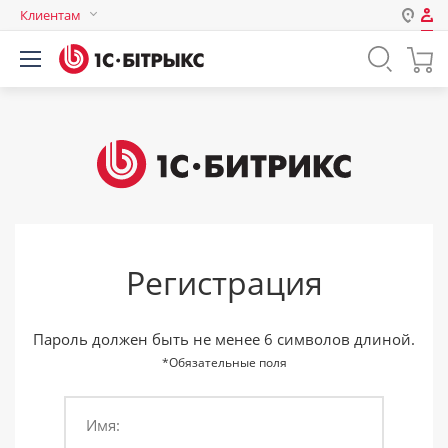
Клиентам
Авторизация
Россия
Нет аккаунта?
Зарегистрироваться
Казахстан
Беларусь
Логин
Пароль
Регистрация
Запомнить меня на этом
компьютере
Забыли свой пароль?
Пароль должен быть не менее 6 символов длиной.
*Обязательные поля
Имя:
или войдите с помощью