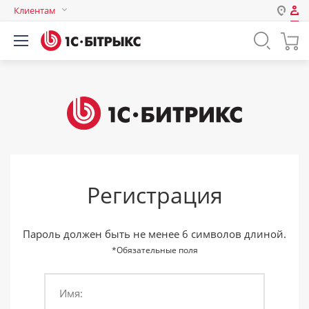
Клиентам
Авторизация
Россия
Нет аккаунта?
Зарегистрироваться
Казахстан
Беларусь
Логин
Пароль
Регистрация
Запомнить меня на этом
компьютере
Забыли свой пароль?
Пароль должен быть не менее 6 символов длиной.
*Обязательные поля
Имя:
или войдите с помощью