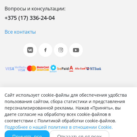
Вопросы и консультации:
+375 (17) 336-24-04
Все контакты
© 2001-2026 «Битрикс», «1С-Битрикс». Работает на 1С-
Сайт использует cookie-файлы для обеспечения удобства
Битрикс: Управление сайтом.
пользования сайтом, сбора статистики и представления
персонализированной рекламы. Нажав «Принять», вы
Согласие на обработку персональных данных
даете согласие на обработку всех cookie-файлов в
Отзыв согласия на обработку персональных данных
соответствии с Политикой обработки cookie-файлов.
Политика обработки персональных данных
Подробнее о нашей политике в отношении Cookie.
Соглашение об использовании сайта
Принять все
Отказаться от всех