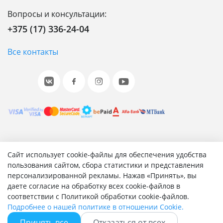
Вопросы и консультации:
+375 (17) 336-24-04
Все контакты
© 2001-2026 «Битрикс», «1С-Битрикс». Работает на 1С-
Сайт использует cookie-файлы для обеспечения удобства
Битрикс: Управление сайтом.
пользования сайтом, сбора статистики и представления
персонализированной рекламы. Нажав «Принять», вы
Согласие на обработку персональных данных
даете согласие на обработку всех cookie-файлов в
Отзыв согласия на обработку персональных данных
соответствии с Политикой обработки cookie-файлов.
Политика обработки персональных данных
Подробнее о нашей политике в отношении Cookie.
Соглашение об использовании сайта
Принять все
Отказаться от всех