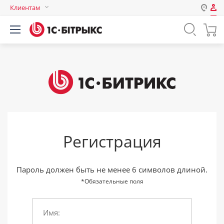
Клиентам
Авторизация
Россия
Нет аккаунта?
Зарегистрироваться
Казахстан
Беларусь
Логин
Пароль
Регистрация
Запомнить меня на этом
компьютере
Забыли свой пароль?
Пароль должен быть не менее 6 символов длиной.
*Обязательные поля
Имя:
или войдите с помощью