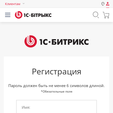
Клиентам
Авторизация
Россия
Нет аккаунта?
Зарегистрироваться
Казахстан
Беларусь
Логин
Пароль
Регистрация
Запомнить меня на этом
компьютере
Забыли свой пароль?
Пароль должен быть не менее 6 символов длиной.
*Обязательные поля
Имя:
или войдите с помощью