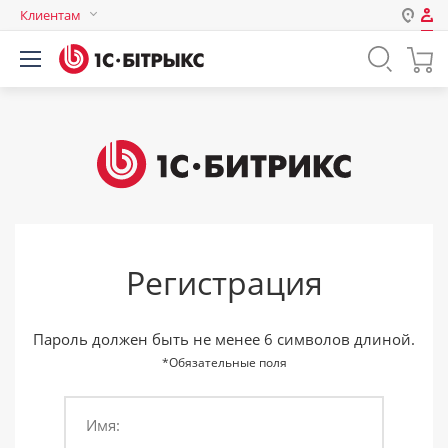
Клиентам
Авторизация
Россия
Нет аккаунта?
Зарегистрироваться
Казахстан
Беларусь
Логин
Пароль
Регистрация
Запомнить меня на этом
компьютере
Забыли свой пароль?
Пароль должен быть не менее 6 символов длиной.
*Обязательные поля
Имя:
или войдите с помощью