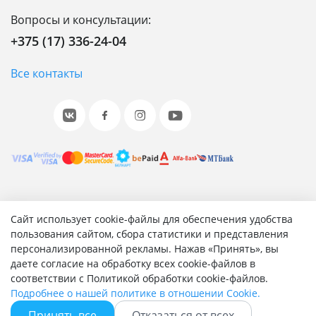
Вопросы и консультации:
+375 (17) 336-24-04
Все контакты
© 2001-2026 «Битрикс», «1С-Битрикс». Работает на 1С-
Сайт использует cookie-файлы для обеспечения удобства
Битрикс: Управление сайтом.
пользования сайтом, сбора статистики и представления
персонализированной рекламы. Нажав «Принять», вы
Согласие на обработку персональных данных
даете согласие на обработку всех cookie-файлов в
Отзыв согласия на обработку персональных данных
соответствии с Политикой обработки cookie-файлов.
Политика обработки персональных данных
Подробнее о нашей политике в отношении Cookie.
Соглашение об использовании сайта
Принять все
Отказаться от всех