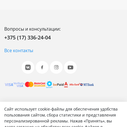
Вопросы и консультации:
+375 (17) 336-24-04
Все контакты
© 2001-2026 «Битрикс», «1С-Битрикс». Работает на 1С-
Сайт использует cookie-файлы для обеспечения удобства
Битрикс: Управление сайтом.
пользования сайтом, сбора статистики и представления
персонализированной рекламы. Нажав «Принять», вы
Согласие на обработку персональных данных
даете согласие на обработку всех cookie-файлов в