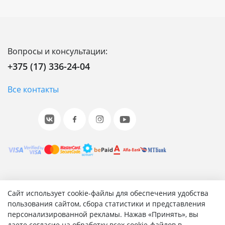
Вопросы и консультации:
+375 (17) 336-24-04
Все контакты
© 2001-2026 «Битрикс», «1С-Битрикс». Работает на 1С-
Сайт использует cookie-файлы для обеспечения удобства
Битрикс: Управление сайтом.
пользования сайтом, сбора статистики и представления
персонализированной рекламы. Нажав «Принять», вы
Согласие на обработку персональных данных
даете согласие на обработку всех cookie-файлов в