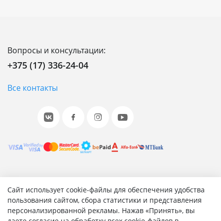
Вопросы и консультации:
+375 (17) 336-24-04
Все контакты
© 2001-2026 «Битрикс», «1С-Битрикс». Работает на 1С-
Сайт использует cookie-файлы для обеспечения удобства
Битрикс: Управление сайтом.
пользования сайтом, сбора статистики и представления
персонализированной рекламы. Нажав «Принять», вы
Согласие на обработку персональных данных
даете согласие на обработку всех cookie-файлов в