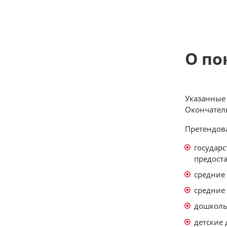
О по
Указанные 
Окончатель
Претендова
государ
предост
средние
средние
дошколь
детские 