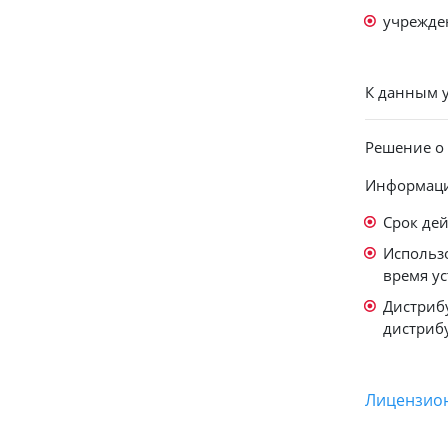
учрежде
К данным у
Решение о 
Информаци
Срок дей
Использ
время у
Дистрибу
дистрибу
Лицензио