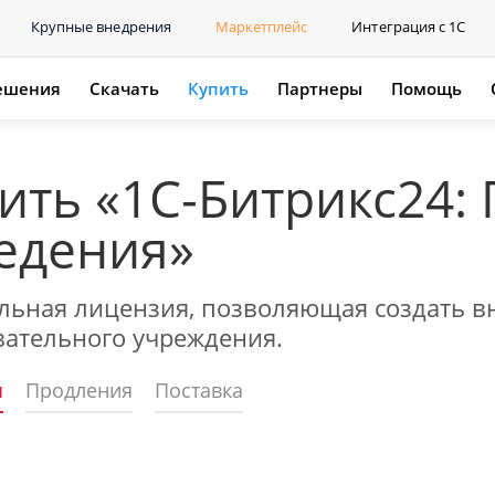
Крупные внедрения
Маркетплейс
Интеграция с 1С
ешения
Скачать
Купить
Партнеры
Помощь
ить «1С-Битрикс24:
едения»
льная лицензия, позволяющая создать в
вательного учреждения.
я
Продления
Поставка