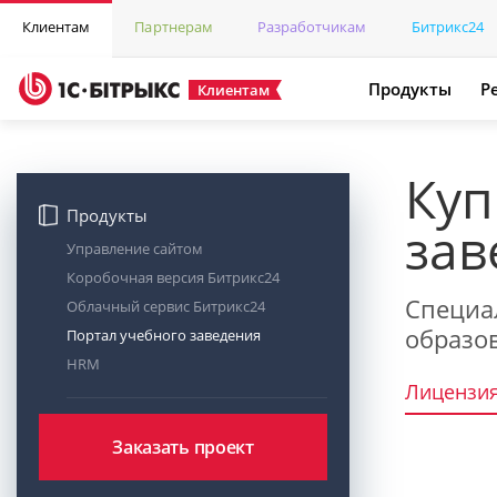
Клиентам
Партнерам
Разработчикам
Битрикс24
Продукты
Р
Клиентам
Куп
Продукты
зав
Управление сайтом
Коробочная версия Битрикс24
Специа
Облачный сервис Битрикс24
образо
Портал учебного заведения
HRM
Лицензи
Заказать проект