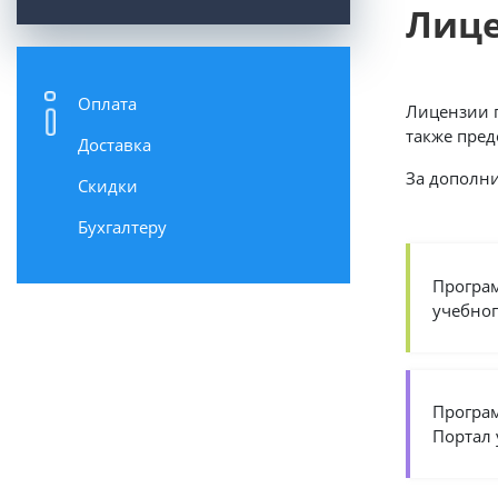
Лиц
Оплата
Лицензии 
также пред
Доставка
За дополни
Скидки
Бухгалтеру
Програм
учебног
Програм
Портал 