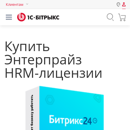
Клиентам
Авторизация
Россия
Нет аккаунта?
Зарегистрироваться
Казахстан
Беларусь
Купить
Логин
Энтерпрайз
Пароль
HRM‑лицензии
Запомнить меня на этом
компьютере
Забыли свой пароль?
или войдите с помощью