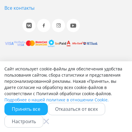
Все контакты
© 2001-2026 «Битрикс», «1С-Битрикс». Работает на 1С-
Сайт использует cookie-файлы для обеспечения удобства
Битрикс: Управление сайтом.
пользования сайтом, сбора статистики и представления
персонализированной рекламы. Нажав «Принять», вы
Согласие на обработку персональных данных
даете согласие на обработку всех cookie-файлов в
Отзыв согласия на обработку персональных данных
соответствии с Политикой обработки cookie-файлов.
Политика обработки персональных данных
Подробнее о нашей политике в отношении Cookie.
Соглашение об использовании сайта
Принять все
Отказаться от всех
Настроить