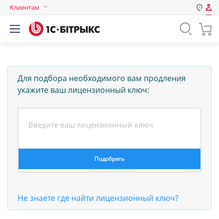
Клиентам
Авторизация
Россия
Нет аккаунта?
Зарегистрироваться
Казахстан
Беларусь
Логин
Для подбора необходимого вам продления
укажите ваш лицензионный ключ:
Пароль
Запомнить меня на этом
компьютере
Забыли свой пароль?
Не знаете где найти лицензионный ключ?
или войдите с помощью