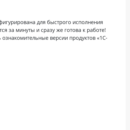
или войдите с помощью
нфигурирована для быстрого исполнения
я за минуты и сразу же готова к работе!
 ознакомительные версии продуктов «1С-
Скачать (.ova)
50 ГБ для
Скачать (.ova)