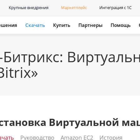
Крупные внедрения
Маркетплейс
Интеграция с 1С
ешения
Скачать
Купить
Партнеры
Помощь
-Битрикс: Виртуал
itrix»
становка Виртуальной ма
ачать
Руководство
Amazon EC2
История