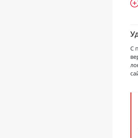
У
С 
ве
ло
са