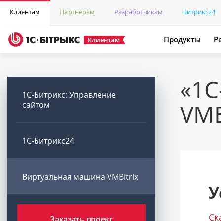
Клиентам
Партнерам
Разработчикам
Битрикс24
Продукты
Р
Клиентам
«1C
1С-Битрикс: Управление
сайтом
VMB
1C-Битрикс24
Виртуальная машина VMBitrix
У
Ск
Заказать проект