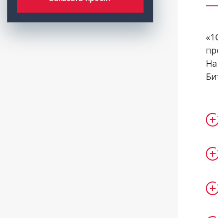
«1
пр
На
Би