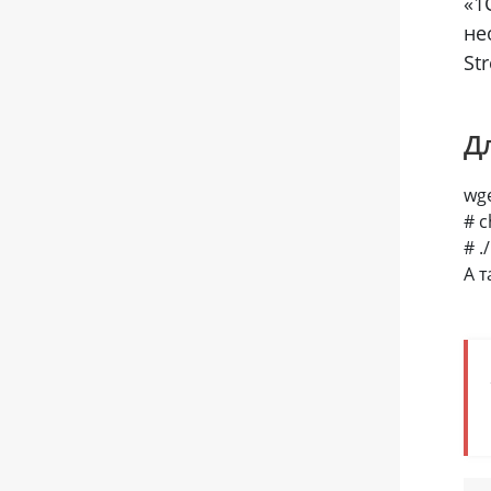
«1
не
Str
Д
wg
# c
# .
А 