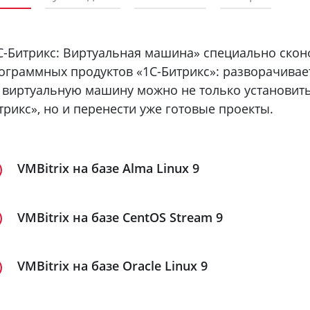
C-Битрикс: Виртуальная машина» специально ско
ограммных продуктов «1С-Битрикс»: разворачиваетс
 виртуальную машину можно не только установить
трикс», но и перенести уже готовые проекты.
VMBitrix на базе Alma Linux 9
VMBitrix на базе CentOS Stream 9
VMBitrix 9.0.9 для VirtualBox
Виртуальная машина VMBitrix 9.0.9 с объемом диска 
VMBitrix на базе Oracle Linux 9
VirtualBox
VMBitrix 9.0.9 для VirtualBox