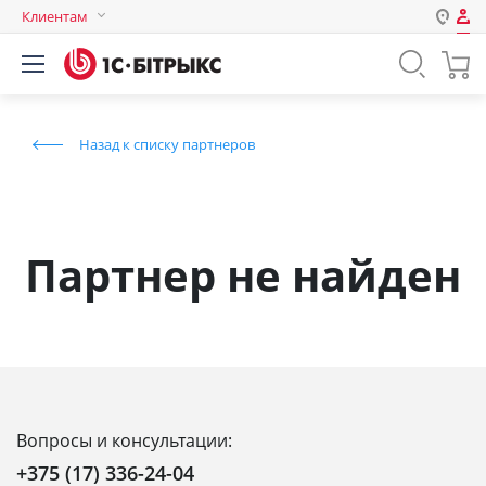
Клиентам
Авторизация
Россия
Нет аккаунта?
Зарегистрироваться
Казахстан
Назад к списку партнеров
Беларусь
Логин
Пароль
Партнер не найден
Запомнить меня на этом
компьютере
Забыли свой пароль?
Вопросы и консультации:
или войдите с помощью
+375 (17) 336-24-04