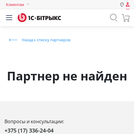
Клиентам
Авторизация
Россия
Нет аккаунта?
Зарегистрироваться
Казахстан
Назад к списку партнеров
Беларусь
Логин
Пароль
Партнер не найден
Запомнить меня на этом
компьютере
Забыли свой пароль?
Вопросы и консультации:
или войдите с помощью
+375 (17) 336-24-04